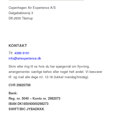
Copenhagen Air Experience A/S
Galgebakkevej 3
DK-2630 Tåstrup
KONTAKT
Tlf:
4399 9191
info@airexperience.dk
Skriv eller ring til os hvis du har spørgsmål om flyvning,
arrangementer, særlige behov eller noget helt andet. Vi besvarer
tlf. og mail alle dage ml. 12-18 (lukket mandag/tirsdag).
CVR 29820708
Bank:
Reg. nr. 5040 – Konto nr. 2982073
IBAN DK185040000298273
SWIFT/BIC JYBADKKK