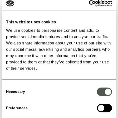
Incl video og hjelmhue
Pris
1095 kr
Antal
This website uses cookies
We use cookies to personalise content and ads, to
provide social media features and to analyse our traffic.
We also share information about your use of our site with
Køb Gavekort
our social media, advertising and analytics partners who
may combine it with other information that you’ve
STANDARD GAVEKORT
provided to them or that they’ve collected from your use
of their services.
Consent
TASTE OF FLIGHT
Necessary
Selection
2 flyvninger
ANYTIME
Preferences
Svarer til frit fald ved 2 faldskærmsspring