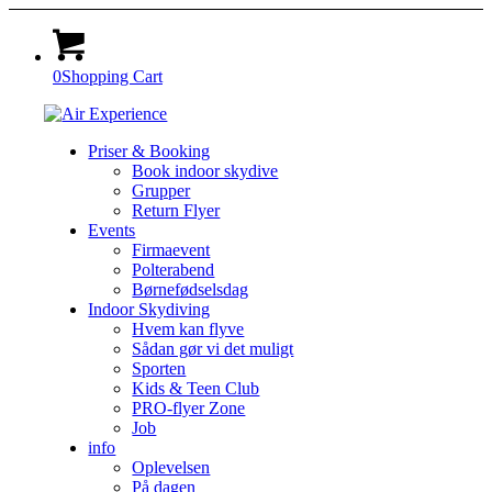
0
Shopping Cart
Priser & Booking
Book indoor skydive
Grupper
Return Flyer
Events
Firmaevent
Polterabend
Børnefødselsdag
Indoor Skydiving
Hvem kan flyve
Sådan gør vi det muligt
Sporten
Kids & Teen Club
PRO-flyer Zone
Job
info
Oplevelsen
På dagen