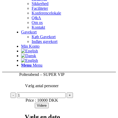
Sikkerhed
Faciliteter
Konferencelokale
Q&A
Om os
Kontakt
Gavekort
Køb Gavekort
Indløs gavekort
Min Konto
Menu
Menu
Polterabend – SUPER VIP
Vælg antal personer
-
+
Price :
10000
DKK
Videre
Vælg en dato