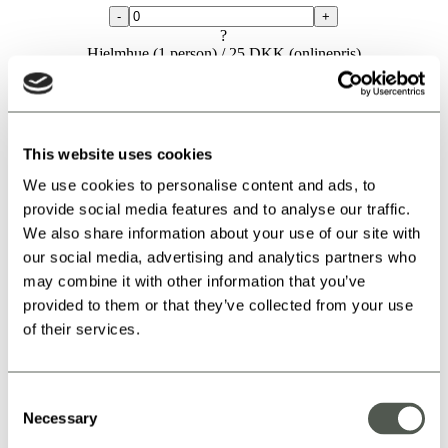
-
+
?
Hjelmhue (1 person) /
25 DKK
(onlinepris)
Det er et krav at flyveren bærer hjelmhue, som dækker
hår, næse og mund – køb din hjelmhue på forhånd og du
får din egen hue, som du må tage med dig hjem – næste
gang du kommer på besøg må du gerne medbringe den.
This website uses cookies
Huen kan benyttes af én person.
We use cookies to personalise content and ads, to
-
+
provide social media features and to analyse our traffic.
We also share information about your use of our site with
Total: DKK
our social media, advertising and analytics partners who
may combine it with other information that you’ve
Gå til betaling
x
provided to them or that they’ve collected from your use
of their services.
Antallet af personer eller flyvepakker du ønsker at booke,
er flere end der kan bookes online. Kontakt os via
nedenstående formular, så ringer eller skriver vi til dig
hurtigst muligt!
Consent
Necessary
Selection
Dit navn /your name